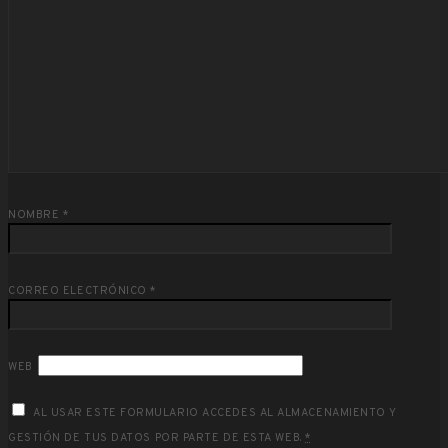
NOMBRE
*
CORREO ELECTRÓNICO
*
WEB
AL USAR ESTE FORMULARIO ACCEDES AL ALMACENAMIENTO Y
GESTIÓN DE TUS DATOS POR PARTE DE ESTA WEB.
*